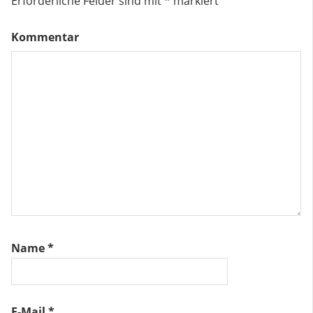
Erforderliche Felder sind mit
*
markiert
Kommentar
Name
*
E-Mail
*