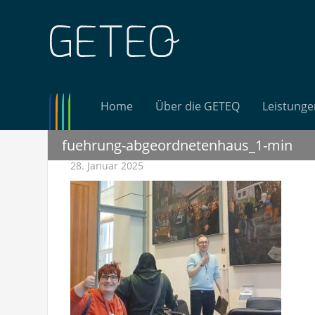
Zum
Inhalt
Geteq
springen
Home
Über die GETEQ
Leistunge
fuehrung-abgeordnetenhaus_1-min
28. Januar 2025