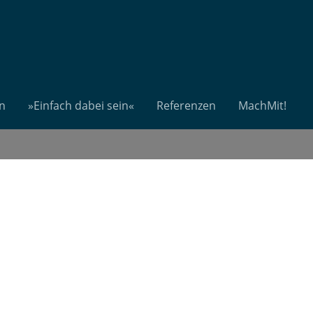
n
»Einfach dabei sein«
Referenzen
MachMit!