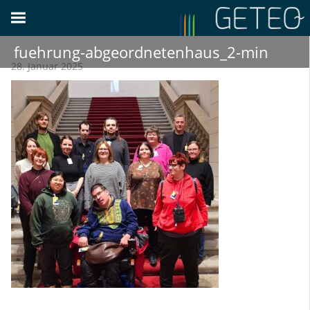
Zum
Inhalt
springen
fuehrung-abgeordnetenhaus_2-min
28. Januar 2025