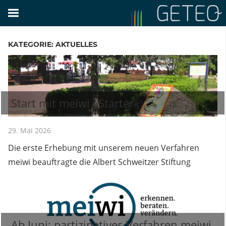
Zum
Inhalt
springen
KATEGORIE: AKTUELLES
Start mit meiwi »Starter«
29. Mai 2026
Die erste Erhebung mit unserem neuen Verfahren
meiwi beauftragte die Albert Schweitzer Stiftung
Ab Juni: partizipatives Verfahren meiwi